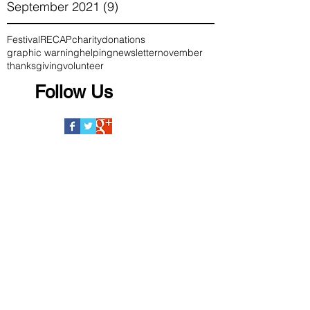
September 2021
(9)
9 posts
Festival
RECAP
charity
donations
graphic warning
helping
newsletter
november
thanksgiving
volunteer
Follow Us