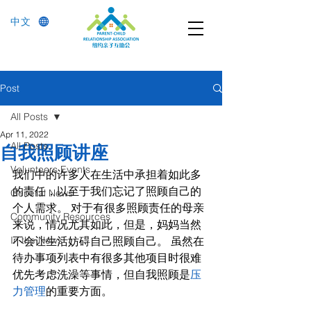
中文
Post
All Posts
Apr 11, 2022
All Posts
自我照顾讲座
Volunteers Events
我们中的许多人在生活中承担着如此多
的责任，以至于我们忘记了照顾自己的
General News
个人需求。 对于有很多照顾责任的母亲
Community Resources
来说，情况尤其如此，但是，妈妈当然
In the News
不会让生活妨碍自己照顾自己。 虽然在
待办事项列表中有很多其他项目时很难
优先考虑洗澡等事情，但自我照顾是
压
力管理
的重要方面。