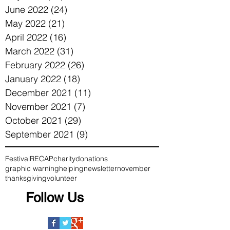
June 2022
(24)
24 posts
May 2022
(21)
21 posts
April 2022
(16)
16 posts
March 2022
(31)
31 posts
February 2022
(26)
26 posts
January 2022
(18)
18 posts
December 2021
(11)
11 posts
November 2021
(7)
7 posts
October 2021
(29)
29 posts
September 2021
(9)
9 posts
Festival
RECAP
charity
donations
graphic warning
helping
newsletter
november
thanksgiving
volunteer
Follow Us