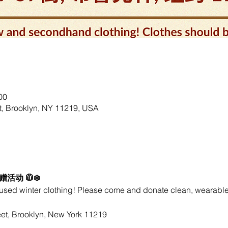
00
Brooklyn, NY 11219, USA
物捐赠活动 🧥❄️
used winter clothing! Please come and donate clean, wearable 
eet, Brooklyn, New York 11219