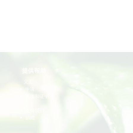
提供帮助
义工
​申请
​奖项和证书
​支持我们
​捐赠