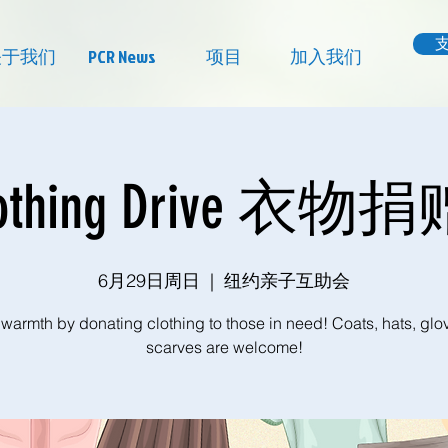
关于我们
PCR News
项目
加入我们
lothing Drive 
6月29日周日
  |  
纽约亲子互助会
warmth by donating clothing to those in need! Coats, hats, glo
scarves are welcome!