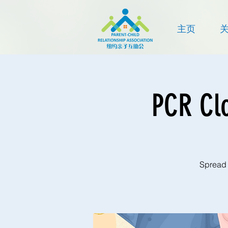
主页
PCR C
Spread 