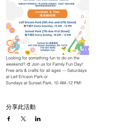
Looking for something fun to do on the 
weekend? 🎨 Join us for Family Fun Day! 
Free arts & crafts for all ages — Saturdays 
at Leif Ericson Park or 
Sundays at Sunset Park, 10 AM–12 PM!
分享此活動