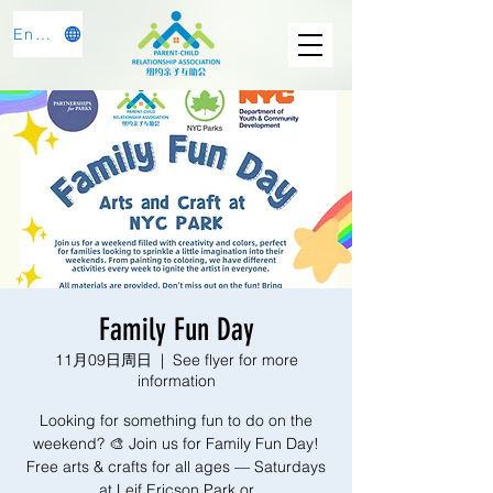
English
Family Fun Day
11月09日周日
  |  
See flyer for more
information
Looking for something fun to do on the
weekend? 🎨 Join us for Family Fun Day!
Free arts & crafts for all ages — Saturdays
at Leif Ericson Park or