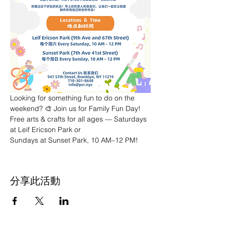
Looking for something fun to do on the 
weekend? 🎨 Join us for Family Fun Day! 
Free arts & crafts for all ages — Saturdays 
at Leif Ericson Park or 
Sundays at Sunset Park, 10 AM–12 PM!
分享此活動