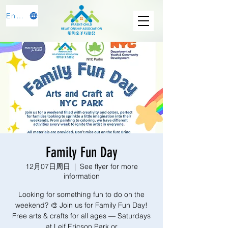
English
Family Fun Day
12月07日周日
  |  
See flyer for more
information
Looking for something fun to do on the
weekend? 🎨 Join us for Family Fun Day!
Free arts & crafts for all ages — Saturdays
at Leif Ericson Park or