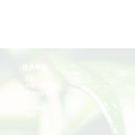
提供帮助
义工
​申请
​奖项和证书
​支持我们
​捐赠