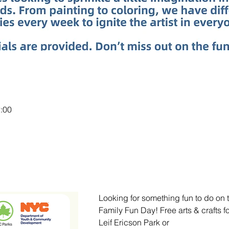
:00
Looking for something fun to do on 
Family Fun Day! Free arts & crafts f
Leif Ericson Park or 