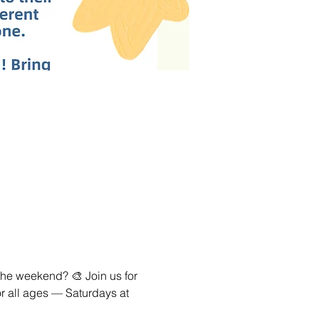
the weekend? 🎨 Join us for 
or all ages — Saturdays at 