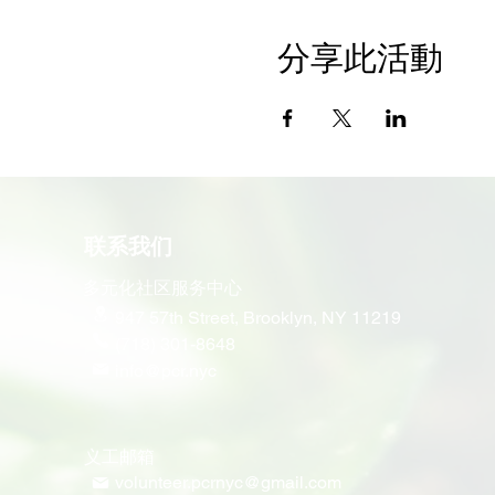
分享此活動
联系我们
多元化社区服务中心
947 57th Street,
Brooklyn, NY 11219
(718) 301-8648
info@pcr.nyc
义工邮箱
volunteer.pcrnyc@gmail.com