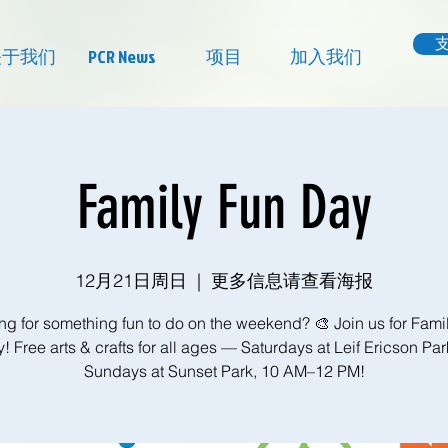
关于我们
PCR News
项目
加入我们
Family Fun Day
12月21日周日
  |  
更多信息请查看海报
ng for something fun to do on the weekend? 🎨 Join us for Fami
! Free arts & crafts for all ages — Saturdays at Leif Ericson Par
Sundays at Sunset Park, 10 AM–12 PM!