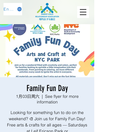
English
Family Fun Day
1月03日周六
  |  
See flyer for more
information
Looking for something fun to do on the
weekend? 🎨 Join us for Family Fun Day!
Free arts & crafts for all ages — Saturdays
at Leif Ericson Park or