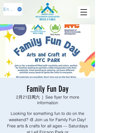
English
Family Fun Day
2月21日周六
  |  
See flyer for more
information
Looking for something fun to do on the
weekend? 🎨 Join us for Family Fun Day!
Free arts & crafts for all ages — Saturdays
at Leif Ericson Park or