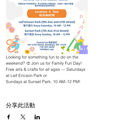
Looking for something fun to do on the 
weekend? 🎨 Join us for Family Fun Day! 
Free arts & crafts for all ages — Saturdays 
at Leif Ericson Park or 
Sundays at Sunset Park, 10 AM–12 PM!
分享此活動