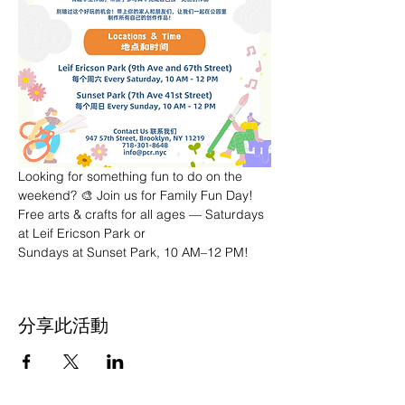
Looking for something fun to do on the 
weekend? 🎨 Join us for Family Fun Day! 
Free arts & crafts for all ages — Saturdays 
at Leif Ericson Park or 
Sundays at Sunset Park, 10 AM–12 PM!
分享此活動