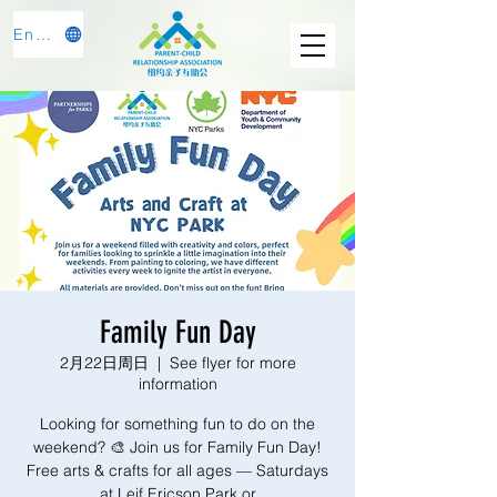
English
Family Fun Day
2月22日周日
  |  
See flyer for more
information
Looking for something fun to do on the
weekend? 🎨 Join us for Family Fun Day!
Free arts & crafts for all ages — Saturdays
at Leif Ericson Park or