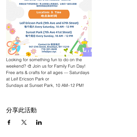
Looking for something fun to do on the 
weekend? 🎨 Join us for Family Fun Day! 
Free arts & crafts for all ages — Saturdays 
at Leif Ericson Park or 
Sundays at Sunset Park, 10 AM–12 PM!
分享此活動