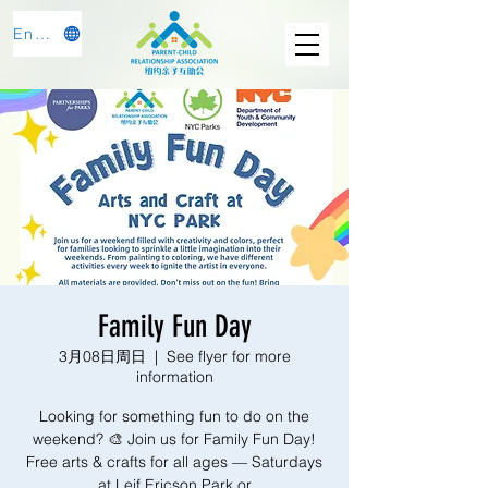
English
Family Fun Day
3月08日周日
  |  
See flyer for more
information
Looking for something fun to do on the
weekend? 🎨 Join us for Family Fun Day!
Free arts & crafts for all ages — Saturdays
at Leif Ericson Park or