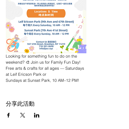
Looking for something fun to do on the 
weekend? 🎨 Join us for Family Fun Day! 
Free arts & crafts for all ages — Saturdays 
at Leif Ericson Park or 
Sundays at Sunset Park, 10 AM–12 PM!
分享此活動