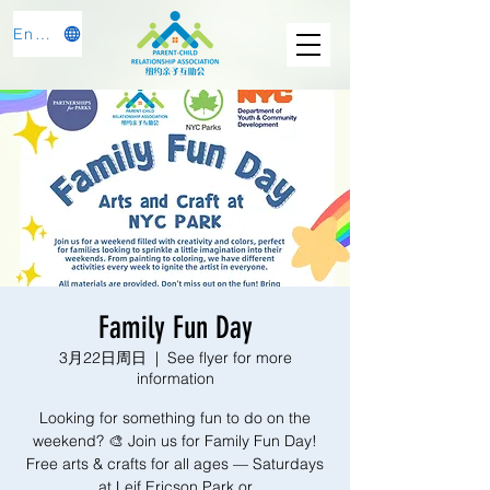
English
Family Fun Day
3月22日周日
  |  
See flyer for more
information
Looking for something fun to do on the
weekend? 🎨 Join us for Family Fun Day!
Free arts & crafts for all ages — Saturdays
at Leif Ericson Park or