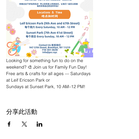
Looking for something fun to do on the 
weekend? 🎨 Join us for Family Fun Day! 
Free arts & crafts for all ages — Saturdays 
at Leif Ericson Park or 
Sundays at Sunset Park, 10 AM–12 PM!
分享此活動