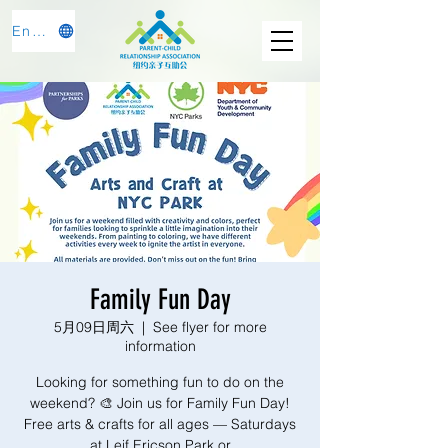
English
Family Fun Day
5月09日周六
  |  
See flyer for more
information
Looking for something fun to do on the
weekend? 🎨 Join us for Family Fun Day!
Free arts & crafts for all ages — Saturdays
at Leif Ericson Park or