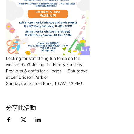
Looking for something fun to do on the 
weekend? 🎨 Join us for Family Fun Day! 
Free arts & crafts for all ages — Saturdays 
at Leif Ericson Park or 
Sundays at Sunset Park, 10 AM–12 PM!
分享此活動