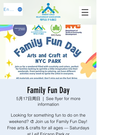
English
Family Fun Day
5月17日周日
  |  
See flyer for more
information
Looking for something fun to do on the
weekend? 🎨 Join us for Family Fun Day!
Free arts & crafts for all ages — Saturdays
at Leif Ericson Park or