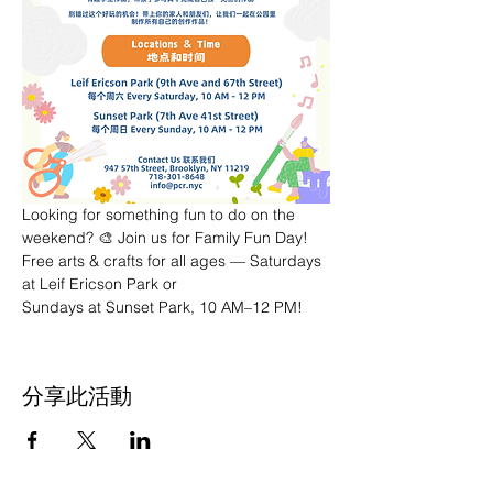
Looking for something fun to do on the 
weekend? 🎨 Join us for Family Fun Day! 
Free arts & crafts for all ages — Saturdays 
at Leif Ericson Park or 
Sundays at Sunset Park, 10 AM–12 PM!
分享此活動