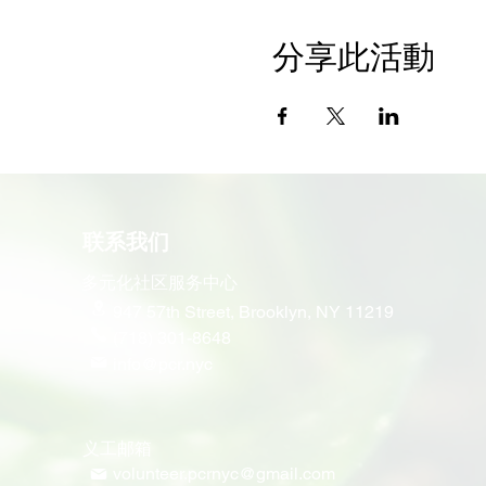
分享此活動
联系我们
多元化社区服务中心
947 57th Street,
Brooklyn, NY 11219
(718) 301-8648
info@pcr.nyc
义工邮箱
volunteer.pcrnyc@gmail.com