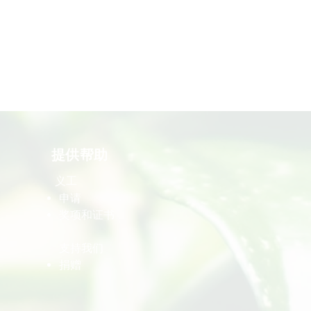
提供帮助
义工
​申请
​奖项和证书
​支持我们
​捐赠