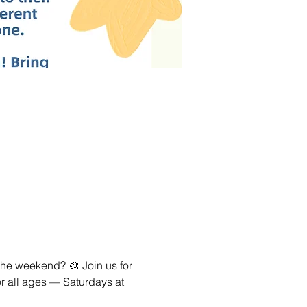
the weekend? 🎨 Join us for 
or all ages — Saturdays at 