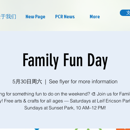
关于我们
New Page
PCR News
More
Family Fun Day
5月30日周六
  |  
See flyer for more information
ng for something fun to do on the weekend? 🎨 Join us for Fami
! Free arts & crafts for all ages — Saturdays at Leif Ericson Par
Sundays at Sunset Park, 10 AM–12 PM!