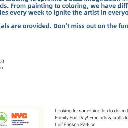
00
on
Looking for something fun to do on 
Family Fun Day! Free arts & crafts f
Leif Ericson Park or 