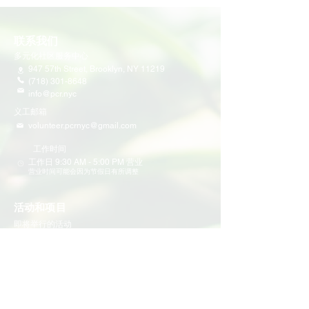
联系我们
多元化社区服务中心
947 57th Street,
Brooklyn, NY 11219
(718) 301-8648
info@pcr.nyc
义工邮箱
volunteer.pcrnyc@gmail.com
​工作时间
工作日 9:30 AM - 5:00 PM 营业
营业时间可能会因为节假日有所调整
​活动和项目
即将举行的活动
义工活动
社区活动
项目
家庭支持
教育
多元化社区服务