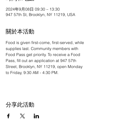
2024年9月08日 09:30 – 13:30
947 57th St, Brooklyn, NY 11219, USA
關於本活動
Food is given first-come, first-served, while 
supplies last. Community members with 
Food Pass get priority. To receive a Food 
Pass, fill out an application at 947 57th 
Street, Brooklyn, NY 11219, open Monday 
to Friday, 9:30 AM - 4:30 PM.
分享此活動