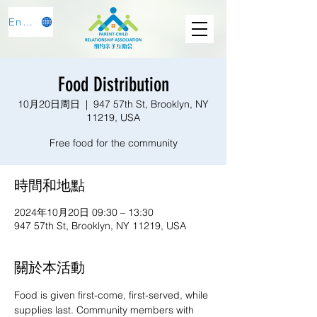
English
Food Distribution
10月20日周日
  |  
947 57th St, Brooklyn, NY
11219, USA
Free food for the community
時間和地點
2024年10月20日 09:30 – 13:30
947 57th St, Brooklyn, NY 11219, USA
關於本活動
Food is given first-come, first-served, while 
supplies last. Community members with 