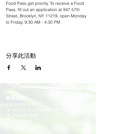
Food Pass get priority. To receive a Food 
Pass, fill out an application at 947 57th 
Street, Brooklyn, NY 11219, open Monday 
to Friday, 9:30 AM - 4:30 PM.
分享此活動
联系我们
多元化社区服务中心
947 57th Street,
Brooklyn, NY 11219
(718) 301-8648
info@pcr.nyc
义工邮箱