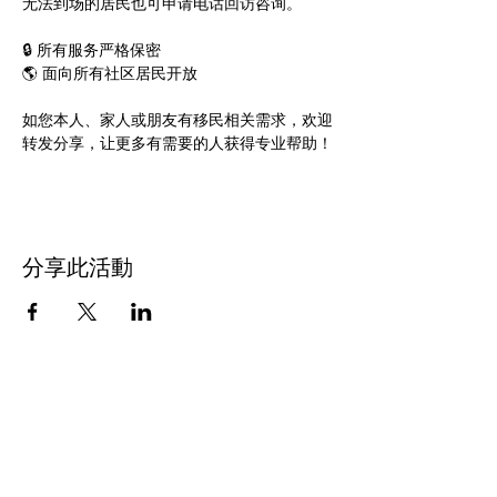
无法到场的居民也可申请电话回访咨询。
🔒 所有服务严格保密
🌎 面向所有社区居民开放
如您本人、家人或朋友有移民相关需求，欢迎
转发分享，让更多有需要的人获得专业帮助！
分享此活動
联系我们
多元化社区服务中心
947 57th Street,
Brooklyn, NY 11219
(718) 301-8648