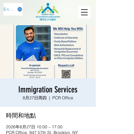
English
Immigration Services
8月27日周四
  |  
PCR Office
時間和地點
2026年8月27日 10:00 – 17:00
PCR Office, 947 57th St, Brooklyn, NY