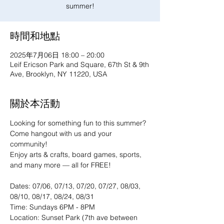
summer!
時間和地點
2025年7月06日 18:00 – 20:00
Leif Ericson Park and Square, 67th St & 9th
Ave, Brooklyn, NY 11220, USA
關於本活動
Looking for something fun to this summer? 
Come hangout with us and your 
community!
Enjoy arts & crafts, board games, sports, 
and many more — all for FREE!
Dates: 07/06, 07/13, 07/20, 07/27, 08/03, 
08/10, 08/17, 08/24, 08/31
Time: Sundays 6PM - 8PM
Location: Sunset Park (7th ave between 