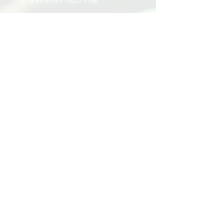
营业时间可能会因为节假日有所调整
​活动和项目
即将举行的活动
义工活动
社区活动
项目
家庭支持
教育
多元化社区服务
青少年领导力项目
​社区公民参与
提供帮助
义工
​申请
​奖项和证书
​支持我们
​捐赠