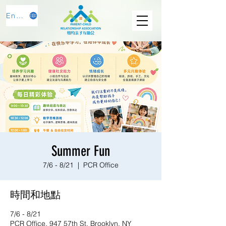
English
Summer Fun
7/6 - 8/21
  |  
PCR Office
時間和地點
7/6 - 8/21
PCR Office, 947 57th St, Brooklyn, NY