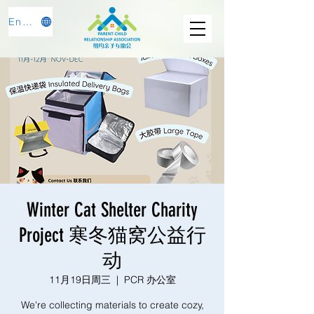
English
Winter Cat Shelter Charity
Project 寒冬猫窝公益行
动
11月19日周三
  |  
PCR 办公室
We're collecting materials to create cozy,