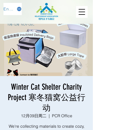
English
Winter Cat Shelter Charity
Project 寒冬猫窝公益行
动
12月09日周二
  |  
PCR Office
We're collecting materials to create cozy,