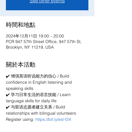
See other events
時間和地點
2024年12月11日 19:00 – 20:00
PCR 947 57th Street Office, 947 57th St,
Brooklyn, NY 11219, USA
關於本活動
✔️ 增强英语听说能力的信心 / Build 
confidence in English listening and 
speaking skills
✔️ 学习日常生活的语言技能 / Learn 
language skills for daily life
✔️ 与双语志愿者建立关系 / Build 
relationships with bilingual volunteers
Register using: 
https://bit.ly/esl-f24