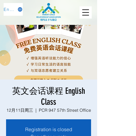
English
英文会话课程 English
Class
12月11日周三
  |  
PCR 947 57th Street Office
Registration is closed