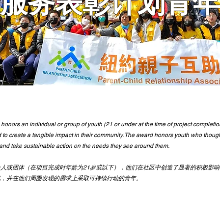
服务表彰计划青年
onors an individual or group of youth (21 or under at the time of project completio
o create a tangible impact in their community. The award honors youth who though
nd take sustainable action on the needs they see around them.
人或团体（在项目完成时年龄为21岁或以下），他们在社区中创造了显著的积极影
战，并在他们周围发现的需求上采取可持续行动的青年。