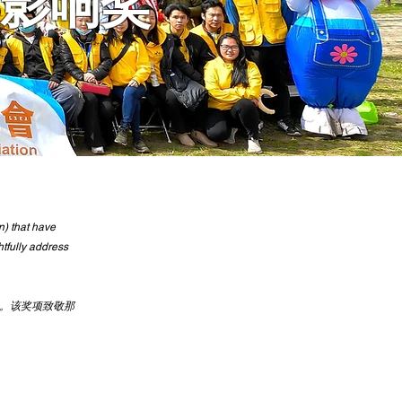
影响奖
n) that have
tfully address
响。该奖项致敬那