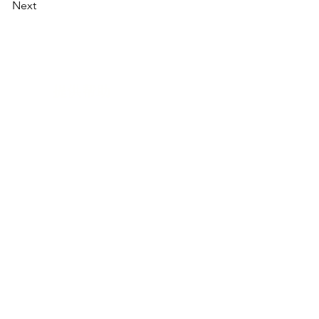
Next
提供帮助
义工
​申请
​奖项和证书
​支持我们
​捐赠