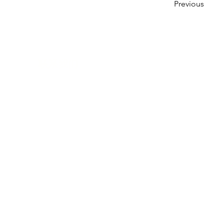
Previous
联系我们
多元化社区服务中心
947 57th Street,
Brooklyn, NY 11219
(718) 301-8648
info@pcr.nyc
义工邮箱
volunteer.pcrnyc@gmail.com
​工作时间
工作日 9:30 AM - 5:00 PM 营业
营业时间可能会因为节假日有所调整