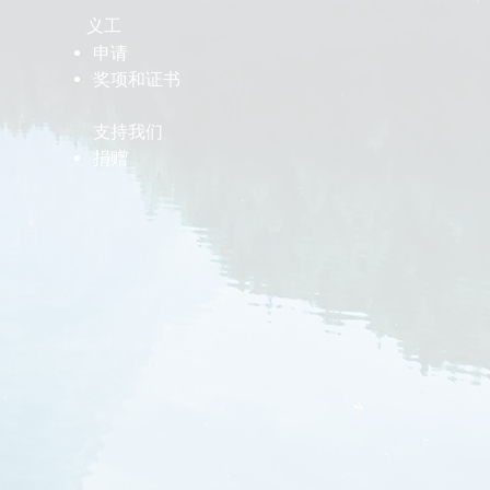
义工
​申请
​奖项和证书
​支持我们
​捐赠