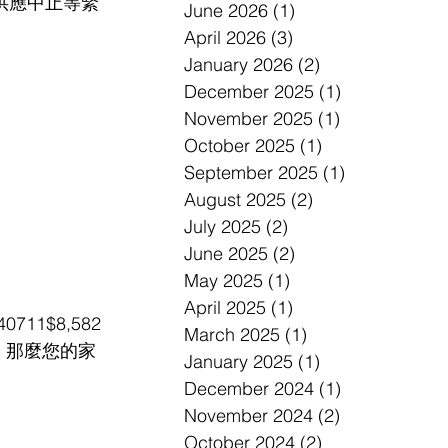
供應中止等緊
June 2026
(1)
1 post
April 2026
(3)
3 posts
January 2026
(2)
2 posts
December 2025
(1)
1 post
November 2025
(1)
1 post
October 2025
(1)
1 post
September 2025
(1)
1 post
August 2025
(2)
2 posts
July 2025
(2)
2 posts
June 2025
(2)
2 posts
May 2025
(1)
1 post
April 2025
(1)
1 post
40711$8,582
March 2025
(1)
1 post
，那麼您的家
January 2025
(1)
1 post
December 2024
(1)
1 post
November 2024
(2)
2 posts
October 2024
(2)
2 posts