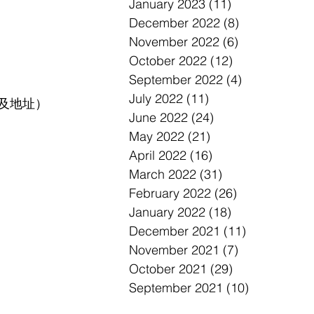
January 2023
(11)
11 posts
December 2022
(8)
8 posts
November 2022
(6)
6 posts
October 2022
(12)
12 posts
September 2022
(4)
4 posts
July 2022
(11)
11 posts
及地址）
June 2022
(24)
24 posts
May 2022
(21)
21 posts
April 2022
(16)
16 posts
March 2022
(31)
31 posts
February 2022
(26)
26 posts
January 2022
(18)
18 posts
December 2021
(11)
11 posts
November 2021
(7)
7 posts
October 2021
(29)
29 posts
September 2021
(10)
10 posts