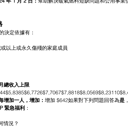
 年 1 月 2 日：
幫助解決暖氣燃料短缺問題和公用事業
格
利的決定依據有：
0 歲或以上或永久傷殘的家庭成員
4 月總收入上限
044$5,8385$6,7726$7,7067$7,8818$8,0569$8,23110$8,
每增加一人，增加：
增加 $642如果對下列問題回答為
是
AP 緊急福利
：
何情況？