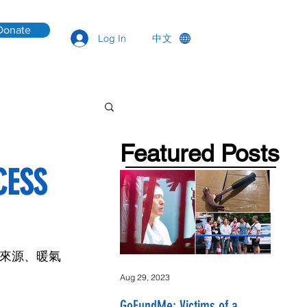
Donate
中文
Log In
Featured Posts
ESS
業來源、暖氣
Aug 29, 2023
GoFundMe: Victims of a