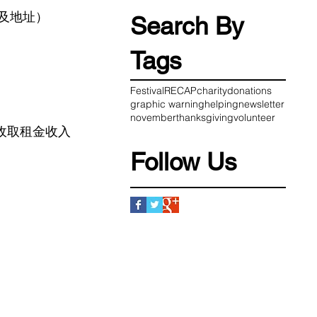
及地址）
Search By
Tags
Festival
RECAP
charity
donations
graphic warning
helping
newsletter
november
thanksgiving
volunteer
或收取租金收入
Follow Us