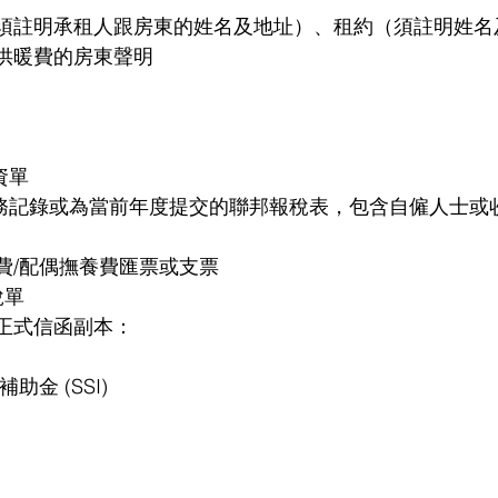
須註明承租人跟房東的姓名及地址）、租約（須註明姓名
供暖費的房東聲明
資單
的業務記錄或為當前年度提交的聯邦報稅表，包含自僱人士
費/配偶撫養費匯票或支票
稅單
正式信函副本：
助金 (SSI)