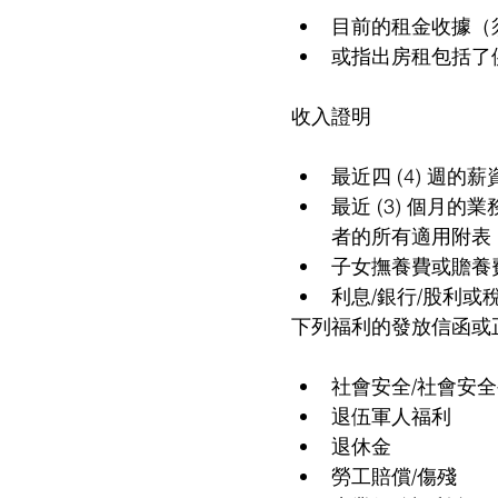
目前的租金收據（
或指出房租包括了
收入證明
最近四 (4) 週的薪
最近 (3) 個月
者的所有適用附表
子女撫養費或贍養
利息/銀行/股利或
下列福利的發放信函或
社會安全/社會安全補
退伍軍人福利
退休金
勞工賠償/傷殘